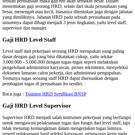
sebuah perusahaan maka gaji hrd akan semakin besar. Dalam
menentukan gaji seorang HRD, selain dari skala perusahaan yang
besar, menengah atau kecil, biasanya ditentukan juga dengan jabatan
yang dimilikinya. Jabatan HRD pada sebuah perusahaan pada
umumnya dapat dibagi menjadi 3 jenis tingkatan, yaitu level staff,
supervisor dan manajer.
Gaji HRD Level Staff
Level staff dari pekerjaan seorang HRD merupakan yang paling
dasar dengan gaji yang bisa dikatakan cukup, yaitu sekitar
3.000.000 - 5.000.000 dengan tugas-tugas seperti melakukan
pengelolaan administrasi karyawan, proses rekrutmen, menyeleksi
dokumen lamaran calon pekerja, dan administrasi pengupahan.
Tentunya tugas seorang staff HRD dapat disesuaikan dengan
pembagian tugas di perusahaan itu sendiri.
Baca juga :
Training HRD Sertifikasi BNSP
Gaji HRD Level Supervisor
Supervisor HRD menjadi salah instrumen pekerjaan yang berfungsi
untuk mengawasi pelaksanaan tugas dan fungsi dari level staff, tapi
tidak menutup kemungkinan dalam mengerjakan tugas lainnya,
seperti pelaksanaan hasil seleksi karyawan, penawaran kerja pada