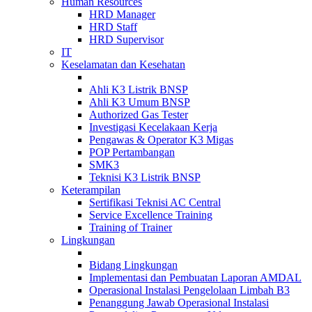
Human Resources
HRD Manager
HRD Staff
HRD Supervisor
IT
Keselamatan dan Kesehatan
Ahli K3 Listrik BNSP
Ahli K3 Umum BNSP
Authorized Gas Tester
Investigasi Kecelakaan Kerja
Pengawas & Operator K3 Migas
POP Pertambangan
SMK3
Teknisi K3 Listrik BNSP
Keterampilan
Sertifikasi Teknisi AC Central
Service Excellence Training
Training of Trainer
Lingkungan
Bidang Lingkungan
Implementasi dan Pembuatan Laporan AMDAL
Operasional Instalasi Pengelolaan Limbah B3
Penanggung Jawab Operasional Instalasi