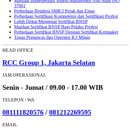
Manfaat Implementasi Sistem Manajemen Anti Suap ISO
37001
Perbedaan Bendera SMK3 Perak dan Emas
Perbedaan Sertifikasi Kompetensi dan Sertifikasi Profesi
Lebih Dekat Mengenal Sertifikat BNSP
Manfaat Sertifikat BNSP Bagi Pelaku Profesi
Perbedaan Sertifikat BNSP Dengan Sertifikat Kemnaker
Tugas Pengawas dan Operator K3 Migas
HEAD OFFICE
RCC Group 1, Jakarta Selatan
JAM OPERASIONAL
Senin - Jumat / 09.00 - 17.00 WIB
TELEPON / WA
081111820576
/
081212269595
EMAIL