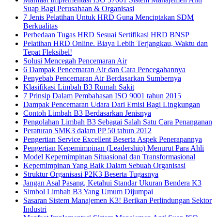
Suap Bagi Perusahaan & Organisasi
7 Jenis Pelatihan Untuk HRD Guna Menciptakan SDM
Berkualitas
Perbedaan Tugas HRD Sesuai Sertifikasi HRD BNSP
Pelatihan HRD Online. Biaya Lebih Terjangkau, Waktu dan
Tepat Fleksibel!
Solusi Mencegah Pencemaran Air
6 Dampak Pencemaran Air dan Cara Pencegahannya
Penyebab Pencemaran Air Berdasarkan Sumbernya
Klasifikasi Limbah B3 Rumah Sakit
7 Prinsip Dalam Pembahasan ISO 9001 tahun 2015
Dampak Pencemaran Udara Dari Emisi Bagi Lingkungan
Contoh Limbah B3 Berdasarkan Jenisnya
Pengolahan Limbah B3 Sebagai Salah Satu Cara Penanganan
Peraturan SMK3 dalam PP 50 tahun 2012
Pengertian Service Excellent Beserta Aspek Penerapannya
Pengertian Kepemimpinan (Leadership) Menurut Para Ahli
Model Kepemimpinan Situasional dan Transformasional
Kepemimpinan Yang Baik Dalam Sebuah Organisasi
Struktur Organisasi P2K3 Beserta Tugasnya
Jangan Asal Pasang, Ketahui Standar Ukuran Bendera K3
Simbol Limbah B3 Yang Umum Dijumpai
Sasaran Sistem Manajemen K3! Berikan Perlindungan Sektor
Industri