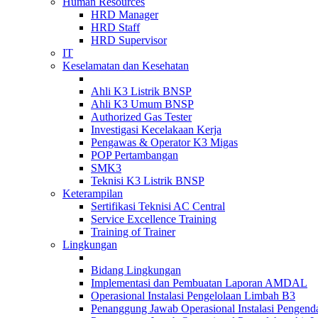
Human Resources
HRD Manager
HRD Staff
HRD Supervisor
IT
Keselamatan dan Kesehatan
Ahli K3 Listrik BNSP
Ahli K3 Umum BNSP
Authorized Gas Tester
Investigasi Kecelakaan Kerja
Pengawas & Operator K3 Migas
POP Pertambangan
SMK3
Teknisi K3 Listrik BNSP
Keterampilan
Sertifikasi Teknisi AC Central
Service Excellence Training
Training of Trainer
Lingkungan
Bidang Lingkungan
Implementasi dan Pembuatan Laporan AMDAL
Operasional Instalasi Pengelolaan Limbah B3
Penanggung Jawab Operasional Instalasi Pengend