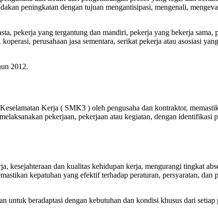
 tindakan peningkatan dengan tujuan mengantisipasi, mengenali, menge
a, pekerja yang tergantung dan mandiri, pekerja yang bekerja sama, pe
tor. koperasi, perusahaan jasa sementara, serikat pekerja atau asosias
hun 2012.
 Keselamatan Kerja ( SMK3 ) oleh pengusaha dan kontraktor, memasti
elaksanakan pekerjaan, pekerjaan atau kegiatan, dengan identifikasi p
, kesejahteraan dan kualitas kehidupan kerja, mengurangi tingkat abse
emastikan kepatuhan yang efektif terhadap peraturan, persyaratan, dan
untuk beradaptasi dengan kebutuhan dan kondisi khusus dari setiap p