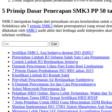
Untuk tingkat pencapaian pelaksanaan 85-100% sertifikat yang
5 Prinsip Dasar Penerapan SMK3 PP 50 t
SMK3 merupakan bagian dari perusahaan secara keseluruhan untuk sis
Setidaknya ada 5
prinsip SMK3
dalam penerapannya yang sesuai denga
dilakukan oleh
SMK3
audit akhir dari lembaga audit independen ak
sebelum verifikasi.
Sertifikat SMK3. Apa bedanya dengan ISO 45001?
Pengolahan Limbah B3 Sebagai Salah Satu Cara Penanganan
Contoh Limbah B3 Berdasarkan Jenisnya
Dampak Pencemaran Udara Dari Emisi Bagi Lingkungan
7 Prinsip Dalam Pembahasan ISO 9001 tahun 2015
Klasifikasi Limbah B3 Rumah Sakit
Penyebab Pencemaran Air Berdasarkan Sumbernya
6 Dampak Pencemaran Air dan Cara Pencegahannya
Solusi Mencegah Pencemaran Air
Pelatihan HRD Online. Biaya Lebih Terjangkau, Waktu dan Tep
Perbedaan Tugas HRD Sesuai Sertifikasi HRD BNSP
7 Jenis Pelatihan Untuk HRD Guna Menciptakan SDM Berkual
Manfaat Implementasi ISO 37001 Sistem Manajemen Anti Suap
Mengenal Lebih Dekat IAF (International Accreditation Forum