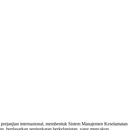
perjanjian internasional, membentuk Sistem Manajemen Keselamatan
hap, berdasarkan peningkatan berkelanjutan, yang mencakup