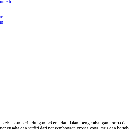
Limbah
ara
un
 kebijakan perlindungan pekerja dan dalam pengembangan norma dan 
pengusaha dan terdiri dari pengembangan proses yang logis dan berta