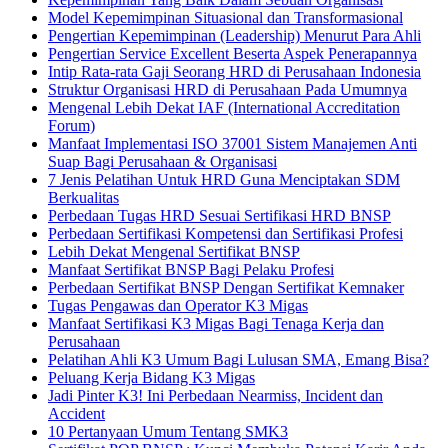
Model Kepemimpinan Situasional dan Transformasional
Pengertian Kepemimpinan (Leadership) Menurut Para Ahli
Pengertian Service Excellent Beserta Aspek Penerapannya
Intip Rata-rata Gaji Seorang HRD di Perusahaan Indonesia
Struktur Organisasi HRD di Perusahaan Pada Umumnya
Mengenal Lebih Dekat IAF (International Accreditation
Forum)
Manfaat Implementasi ISO 37001 Sistem Manajemen Anti
Suap Bagi Perusahaan & Organisasi
7 Jenis Pelatihan Untuk HRD Guna Menciptakan SDM
Berkualitas
Perbedaan Tugas HRD Sesuai Sertifikasi HRD BNSP
Perbedaan Sertifikasi Kompetensi dan Sertifikasi Profesi
Lebih Dekat Mengenal Sertifikat BNSP
Manfaat Sertifikat BNSP Bagi Pelaku Profesi
Perbedaan Sertifikat BNSP Dengan Sertifikat Kemnaker
Tugas Pengawas dan Operator K3 Migas
Manfaat Sertifikasi K3 Migas Bagi Tenaga Kerja dan
Perusahaan
Pelatihan Ahli K3 Umum Bagi Lulusan SMA, Emang Bisa?
Peluang Kerja Bidang K3 Migas
Jadi Pinter K3! Ini Perbedaan Nearmiss, Incident dan
Accident
10 Pertanyaan Umum Tentang SMK3