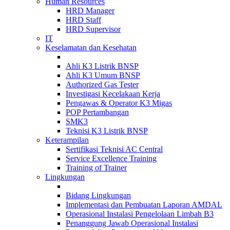
Human Resources
HRD Manager
HRD Staff
HRD Supervisor
IT
Keselamatan dan Kesehatan
Ahli K3 Listrik BNSP
Ahli K3 Umum BNSP
Authorized Gas Tester
Investigasi Kecelakaan Kerja
Pengawas & Operator K3 Migas
POP Pertambangan
SMK3
Teknisi K3 Listrik BNSP
Keterampilan
Sertifikasi Teknisi AC Central
Service Excellence Training
Training of Trainer
Lingkungan
Bidang Lingkungan
Implementasi dan Pembuatan Laporan AMDAL
Operasional Instalasi Pengelolaan Limbah B3
Penanggung Jawab Operasional Instalasi