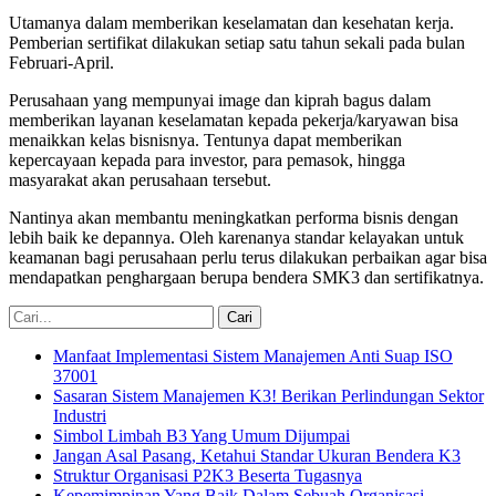
Utamanya dalam memberikan keselamatan dan kesehatan kerja.
Pemberian sertifikat dilakukan setiap satu tahun sekali pada bulan
Februari-April.
Perusahaan yang mempunyai image dan kiprah bagus dalam
memberikan layanan keselamatan kepada pekerja/karyawan bisa
menaikkan kelas bisnisnya. Tentunya dapat memberikan
kepercayaan kepada para investor, para pemasok, hingga
masyarakat akan perusahaan tersebut.
Nantinya akan membantu meningkatkan performa bisnis dengan
lebih baik ke depannya. Oleh karenanya standar kelayakan untuk
keamanan bagi perusahaan perlu terus dilakukan perbaikan agar bisa
mendapatkan penghargaan berupa bendera SMK3 dan sertifikatnya.
Manfaat Implementasi Sistem Manajemen Anti Suap ISO
37001
Sasaran Sistem Manajemen K3! Berikan Perlindungan Sektor
Industri
Simbol Limbah B3 Yang Umum Dijumpai
Jangan Asal Pasang, Ketahui Standar Ukuran Bendera K3
Struktur Organisasi P2K3 Beserta Tugasnya
Kepemimpinan Yang Baik Dalam Sebuah Organisasi