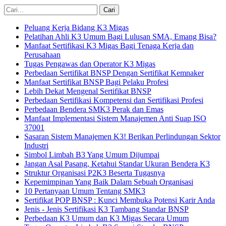
Peluang Kerja Bidang K3 Migas
Pelatihan Ahli K3 Umum Bagi Lulusan SMA, Emang Bisa?
Manfaat Sertifikasi K3 Migas Bagi Tenaga Kerja dan
Perusahaan
Tugas Pengawas dan Operator K3 Migas
Perbedaan Sertifikat BNSP Dengan Sertifikat Kemnaker
Manfaat Sertifikat BNSP Bagi Pelaku Profesi
Lebih Dekat Mengenal Sertifikat BNSP
Perbedaan Sertifikasi Kompetensi dan Sertifikasi Profesi
Perbedaan Bendera SMK3 Perak dan Emas
Manfaat Implementasi Sistem Manajemen Anti Suap ISO
37001
Sasaran Sistem Manajemen K3! Berikan Perlindungan Sektor
Industri
Simbol Limbah B3 Yang Umum Dijumpai
Jangan Asal Pasang, Ketahui Standar Ukuran Bendera K3
Struktur Organisasi P2K3 Beserta Tugasnya
Kepemimpinan Yang Baik Dalam Sebuah Organisasi
10 Pertanyaan Umum Tentang SMK3
Sertifikat POP BNSP : Kunci Membuka Potensi Karir Anda
Jenis - Jenis Sertifikasi K3 Tambang Standar BNSP
Perbedaan K3 Umum dan K3 Migas Secara Umum