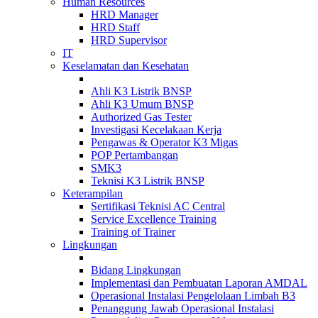
Human Resources
HRD Manager
HRD Staff
HRD Supervisor
IT
Keselamatan dan Kesehatan
Ahli K3 Listrik BNSP
Ahli K3 Umum BNSP
Authorized Gas Tester
Investigasi Kecelakaan Kerja
Pengawas & Operator K3 Migas
POP Pertambangan
SMK3
Teknisi K3 Listrik BNSP
Keterampilan
Sertifikasi Teknisi AC Central
Service Excellence Training
Training of Trainer
Lingkungan
Bidang Lingkungan
Implementasi dan Pembuatan Laporan AMDAL
Operasional Instalasi Pengelolaan Limbah B3
Penanggung Jawab Operasional Instalasi