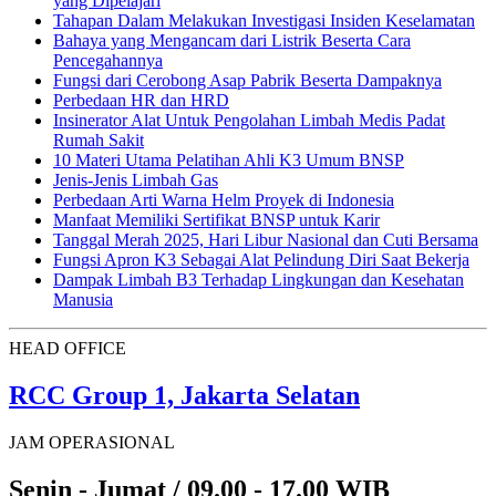
yang Dipelajari
Tahapan Dalam Melakukan Investigasi Insiden Keselamatan
Bahaya yang Mengancam dari Listrik Beserta Cara
Pencegahannya
Fungsi dari Cerobong Asap Pabrik Beserta Dampaknya
Perbedaan HR dan HRD
Insinerator Alat Untuk Pengolahan Limbah Medis Padat
Rumah Sakit
10 Materi Utama Pelatihan Ahli K3 Umum BNSP
Jenis-Jenis Limbah Gas
Perbedaan Arti Warna Helm Proyek di Indonesia
Manfaat Memiliki Sertifikat BNSP untuk Karir
Tanggal Merah 2025, Hari Libur Nasional dan Cuti Bersama
Fungsi Apron K3 Sebagai Alat Pelindung Diri Saat Bekerja
Dampak Limbah B3 Terhadap Lingkungan dan Kesehatan
Manusia
HEAD OFFICE
RCC Group 1, Jakarta Selatan
JAM OPERASIONAL
Senin - Jumat / 09.00 - 17.00 WIB