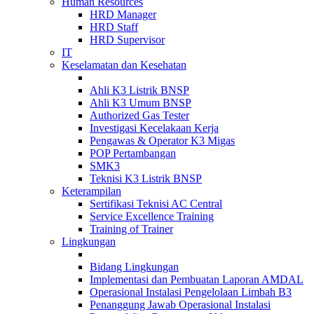
Human Resources
HRD Manager
HRD Staff
HRD Supervisor
IT
Keselamatan dan Kesehatan
Ahli K3 Listrik BNSP
Ahli K3 Umum BNSP
Authorized Gas Tester
Investigasi Kecelakaan Kerja
Pengawas & Operator K3 Migas
POP Pertambangan
SMK3
Teknisi K3 Listrik BNSP
Keterampilan
Sertifikasi Teknisi AC Central
Service Excellence Training
Training of Trainer
Lingkungan
Bidang Lingkungan
Implementasi dan Pembuatan Laporan AMDAL
Operasional Instalasi Pengelolaan Limbah B3
Penanggung Jawab Operasional Instalasi