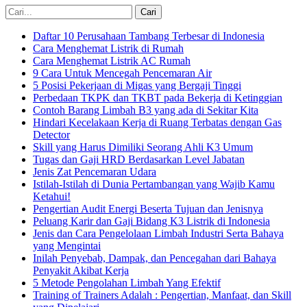
Daftar 10 Perusahaan Tambang Terbesar di Indonesia
Cara Menghemat Listrik di Rumah
Cara Menghemat Listrik AC Rumah
9 Cara Untuk Mencegah Pencemaran Air
5 Posisi Pekerjaan di Migas yang Bergaji Tinggi
Perbedaan TKPK dan TKBT pada Bekerja di Ketinggian
Contoh Barang Limbah B3 yang ada di Sekitar Kita
Hindari Kecelakaan Kerja di Ruang Terbatas dengan Gas
Detector
Skill yang Harus Dimiliki Seorang Ahli K3 Umum
Tugas dan Gaji HRD Berdasarkan Level Jabatan
Jenis Zat Pencemaran Udara
Istilah-Istilah di Dunia Pertambangan yang Wajib Kamu
Ketahui!
Pengertian Audit Energi Beserta Tujuan dan Jenisnya
Peluang Karir dan Gaji Bidang K3 Listrik di Indonesia
Jenis dan Cara Pengelolaan Limbah Industri Serta Bahaya
yang Mengintai
Inilah Penyebab, Dampak, dan Pencegahan dari Bahaya
Penyakit Akibat Kerja
5 Metode Pengolahan Limbah Yang Efektif
Training of Trainers Adalah : Pengertian, Manfaat, dan Skill