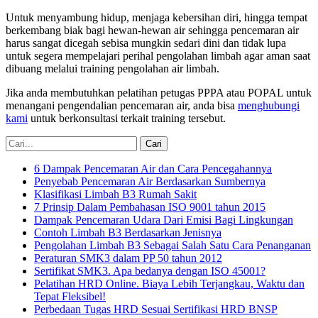
Untuk menyambung hidup, menjaga kebersihan diri, hingga tempat
berkembang biak bagi hewan-hewan air sehingga pencemaran air
harus sangat dicegah sebisa mungkin sedari dini dan tidak lupa
untuk segera mempelajari perihal pengolahan limbah agar aman saat
dibuang melalui training pengolahan air limbah.
Jika anda membutuhkan pelatihan petugas PPPA atau POPAL untuk
menangani pengendalian pencemaran air, anda bisa
menghubungi
kami
untuk berkonsultasi terkait training tersebut.
6 Dampak Pencemaran Air dan Cara Pencegahannya
Penyebab Pencemaran Air Berdasarkan Sumbernya
Klasifikasi Limbah B3 Rumah Sakit
7 Prinsip Dalam Pembahasan ISO 9001 tahun 2015
Dampak Pencemaran Udara Dari Emisi Bagi Lingkungan
Contoh Limbah B3 Berdasarkan Jenisnya
Pengolahan Limbah B3 Sebagai Salah Satu Cara Penanganan
Peraturan SMK3 dalam PP 50 tahun 2012
Sertifikat SMK3. Apa bedanya dengan ISO 45001?
Pelatihan HRD Online. Biaya Lebih Terjangkau, Waktu dan
Tepat Fleksibel!
Perbedaan Tugas HRD Sesuai Sertifikasi HRD BNSP