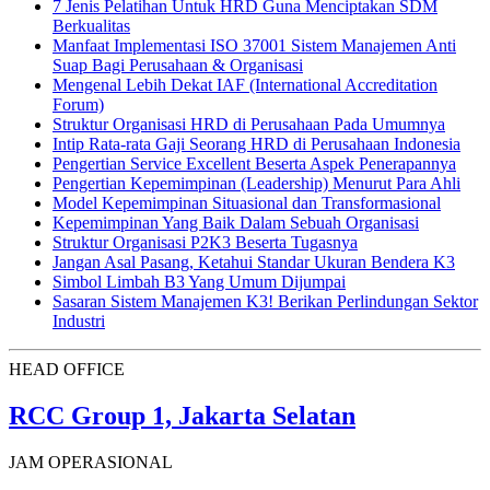
7 Jenis Pelatihan Untuk HRD Guna Menciptakan SDM
Berkualitas
Manfaat Implementasi ISO 37001 Sistem Manajemen Anti
Suap Bagi Perusahaan & Organisasi
Mengenal Lebih Dekat IAF (International Accreditation
Forum)
Struktur Organisasi HRD di Perusahaan Pada Umumnya
Intip Rata-rata Gaji Seorang HRD di Perusahaan Indonesia
Pengertian Service Excellent Beserta Aspek Penerapannya
Pengertian Kepemimpinan (Leadership) Menurut Para Ahli
Model Kepemimpinan Situasional dan Transformasional
Kepemimpinan Yang Baik Dalam Sebuah Organisasi
Struktur Organisasi P2K3 Beserta Tugasnya
Jangan Asal Pasang, Ketahui Standar Ukuran Bendera K3
Simbol Limbah B3 Yang Umum Dijumpai
Sasaran Sistem Manajemen K3! Berikan Perlindungan Sektor
Industri
HEAD OFFICE
RCC Group 1, Jakarta Selatan
JAM OPERASIONAL