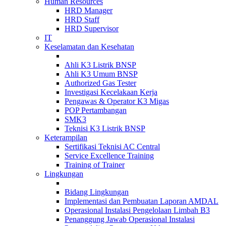
Human Resources
HRD Manager
HRD Staff
HRD Supervisor
IT
Keselamatan dan Kesehatan
Ahli K3 Listrik BNSP
Ahli K3 Umum BNSP
Authorized Gas Tester
Investigasi Kecelakaan Kerja
Pengawas & Operator K3 Migas
POP Pertambangan
SMK3
Teknisi K3 Listrik BNSP
Keterampilan
Sertifikasi Teknisi AC Central
Service Excellence Training
Training of Trainer
Lingkungan
Bidang Lingkungan
Implementasi dan Pembuatan Laporan AMDAL
Operasional Instalasi Pengelolaan Limbah B3
Penanggung Jawab Operasional Instalasi