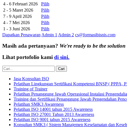
4 - 6 Februari 2026
Pilih
2 - 5 Maret 2026
Pilih
7 - 9 April 2026
Pilih
4 - 7 Mei 2026
Pilih
1 - 3 Juni 2026
Pilih
Dapatkan Penawaran
Admin 1
Admin 2
cs@formasibisnis.com
Masih ada pertanyaan?
We're ready to be the solution
Lihat portofolio kami
di sini.
Jasa Konsultan ISO
Pelatihan Lingkungan Sertifikasi Kompetensi BNSP ( PPP
Training of Trainer
Pelatihan Penanggung Jawab Operasional Instalasi Pengenda
Training dan Sertifikasi Penanggung Jawab Pengendalian Pe
Pelatihan SMK3 Awareness
Pelatihan ISO 14001 tahun 2015 Awareness
Pelatihan ISO 27001 Tahun 2013 Awareness
Pelatihan ISO 9001 tahun 2015 Awareness
Konsultan SMK3 ( Sistem Manajemen Keselamatan dan Keseha