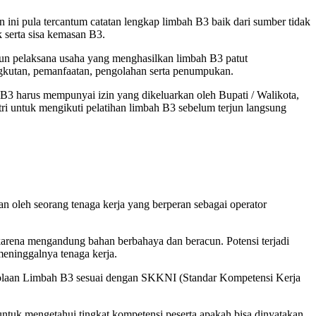
ni pula tercantum catatan lengkap limbah B3 baik dari sumber tidak
 serta sisa kemasan B3.
pun pelaksana usaha yang menghasilkan limbah B3 patut
gkutan, pemanfaatan, pengolahan serta penumpukan.
B3 harus mempunyai izin yang dikeluarkan oleh Bupati / Walikota,
ri untuk mengikuti pelatihan limbah B3 sebelum terjun langsung
n oleh seorang tenaga kerja yang berperan sebagai operator
 karena mengandung bahan berbahaya dan beracun. Potensi terjadi
meninggalnya tenaga kerja.
gelolaan Limbah B3 sesuai dengan SKKNI (Standar Kompetensi Kerja
 untuk mengetahui tingkat kompetensi peserta apakah bisa dinyatakan