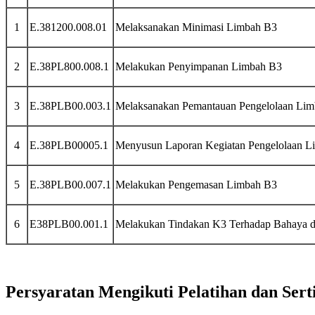
1
E.381200.008.01
Melaksanakan Minimasi Limbah B3
2
E.38PL800.008.1
Melakukan Penyimpanan Limbah B3
3
E.38PLB00.003.1
Melaksanakan Pemantauan Pengelolaan Li
4
E.38PLB00005.1
Menyusun Laporan Kegiatan Pengelolaan L
5
E.38PLB00.007.1
Melakukan Pengemasan Limbah B3
6
E38PLB00.001.1
Melakukan Tindakan K3 Terhadap Bahaya d
Persyaratan Mengikuti Pelatihan dan Sert