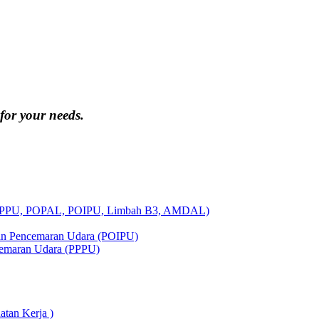
 for your needs.
A, PPPU, POPAL, POIPU, Limbah B3, AMDAL)
lian Pencemaran Udara (POIPU)
ncemaran Udara (PPPU)
tan Kerja )