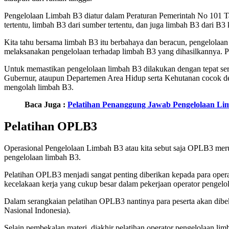
Pengelolaan Limbah B3 diatur dalam Peraturan Pemerintah No 101 Ta
tertentu, limbah B3 dari sumber tertentu, dan juga limbah B3 dari B
Kita tahu bersama limbah B3 itu berbahaya dan beracun, pengelolaan
melaksanakan pengelolaan terhadap limbah B3 yang dihasilkannya. 
Untuk memastikan pengelolaan limbah B3 dilakukan dengan tepat ser
Gubernur, ataupun Departemen Area Hidup serta Kehutanan cocok deng
mengolah limbah B3.
Baca Juga :
Pelatihan Penanggung Jawab Pengelolaan Li
Pelatihan OPLB3
Operasional Pengelolaan Limbah B3 atau kita sebut saja OPLB3 merup
pengelolaan limbah B3.
Pelatihan OPLB3 menjadi sangat penting diberikan kepada para opera
kecelakaan kerja yang cukup besar dalam pekerjaan operator pengelola
Dalam serangkaian pelatihan OPLB3 nantinya para peserta akan dibe
Nasional Indonesia).
Selain pembekalan materi, diakhir pelatihan operator pengelolaan lim