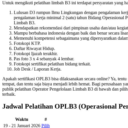
Untuk mengikuti pelatihan limbah B3 ini terdapat persyaratan yang ha
Lulusan D3 rumpun Ilmu Lingkungan dengan pengalaman kerja
pengalaman kerja minimal 2 (satu) tahun Bidang Operasional
Limbah B3.
Mendapatkan rekomendasi dari pimpinan usaha dan/atau kegiat
Mampu berbahasa indonesia dengan baik dan benar secara lisan
Memenuhi kompetensi sebagaimana yang dipersyaratkan dalam 
Fotokopi KTP.
Daftar Riwayat Hidup.
Fotokopi Ijazah terakhir.
Pas foto 3 x 4 sebanyak 4 lembar.
Fotokopi sertifikat pelatihan bidang terkait.
Job Desk / Laporan Kerja.
Apakah sertifikasi OPLB3 bisa dilaksanakan secara online? Ya, tentu 
tempat, dan tentu saja biaya menjadi lebih hemat. Bagi perusahaan 
publik pelatihan Operator Pengelolaan Limbah B3 di bawah dan pilih
terbaik.
Jadwal Pelatihan OPLB3 (Operasional Pe
Waktu
#
19 - 21 Januari 2026
Pilih