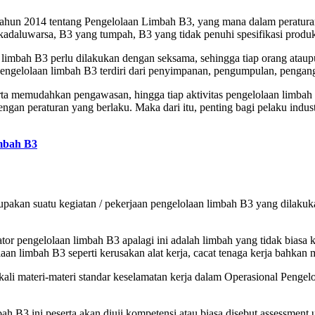
hun 2014 tentang Pengelolaan Limbah B3, yang mana dalam peraturan i
3 kadaluwarsa, B3 yang tumpah, B3 yang tidak penuhi spesifikasi produk
 limbah B3 perlu dilakukan dengan seksama, sehingga tiap orang atau
Pengelolaan limbah B3 terdiri dari penyimpanan, pengumpulan, pengan
ta memudahkan pengawasan, hingga tiap aktivitas pengelolaan limbah 
an peraturan yang berlaku. Maka dari itu, penting bagi pelaku indust
mbah B3
akan suatu kegiatan / pekerjaan pengelolaan limbah B3 yang dilakuka
tor pengelolaan limbah B3 apalagi ini adalah limbah yang tidak biasa
an limbah B3 seperti kerusakan alat kerja, cacat tenaga kerja bahkan 
kali materi-materi standar keselamatan kerja dalam Operasional Pen
bah B3 ini peserta akan diuji kompetensi atau biasa disebut assessment