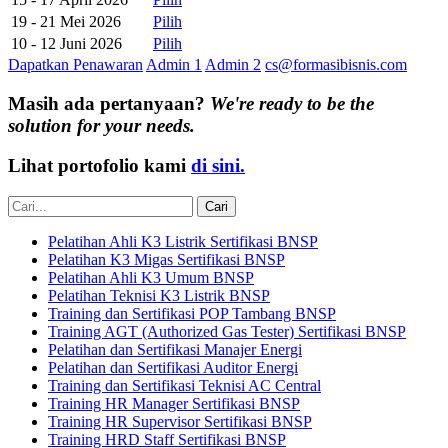
19 - 21 Mei 2026
Pilih
10 - 12 Juni 2026
Pilih
Dapatkan Penawaran
Admin 1
Admin 2
cs@formasibisnis.com
Masih ada pertanyaan?
We're ready to be the
solution for your needs.
Lihat portofolio kami
di sini.
Pelatihan Ahli K3 Listrik Sertifikasi BNSP
Pelatihan K3 Migas Sertifikasi BNSP
Pelatihan Ahli K3 Umum BNSP
Pelatihan Teknisi K3 Listrik BNSP
Training dan Sertifikasi POP Tambang BNSP
Training AGT (Authorized Gas Tester) Sertifikasi BNSP
Pelatihan dan Sertifikasi Manajer Energi
Pelatihan dan Sertifikasi Auditor Energi
Training dan Sertifikasi Teknisi AC Central
Training HR Manager Sertifikasi BNSP
Training HR Supervisor Sertifikasi BNSP
Training HRD Staff Sertifikasi BNSP