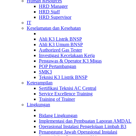
Human Resources
HRD Manager
HRD Staff
HRD Supervisor
IT
Keselamatan dan Kesehatan
Ahli K3 Listrik BNSP
Ahli K3 Umum BNSP
Authorized Gas Tester
Investigasi Kecelakaan Kerja
Pengawas & Operator K3 Migas
POP Pertambangan
SMK3
Teknisi K3 Listrik BNSP
Keterampilan
Sertifikasi Teknisi AC Central
Service Excellence Training
Training of Trainer
Lingkungan
Bidang Lingkungan
Implementasi dan Pembuatan Laporan AMDAL
Operasional Instalasi Pengelolaan Limbah B3
Penanggung Jawab Operasional Instalasi