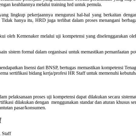
engan keahliannya melalui training hrd untuk pemula.
 lingkup pekerjaannya mengurusi hal-hal yang berkaitan dengan 
 Tidak hanya itu, HRD juga terlibat dalam proses menangani berbag
diakui oleh Kemenaker melalui uji kompetensi yang diselenggarakan 
sistem formal dalam organisasi untuk memastikan pemanfaatan potensi
dapatkan lisensi dari BNSP, bertugas memastikan kompetensi Tenaga 
ema sertifikasi bidang kerja/profesi HR Staff untuk memenuhi kebutuh
m pelaksanaan proses uji kompetensi dapat dilakukan secara sistematis
ertifikasi dilakukan dengan menggunakan standar dan aturan khusus se
a tuntutan pasar/konsumen.
f
 Staff