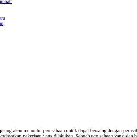
Limbah
ara
un
ung akan menuntut perusahaan untuk dapat bersaing dengan perusahaa
 berdasarkan pekerjaan yang dilakukan. Sebuah perusahaan yang siap 