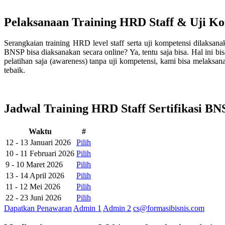
Pelaksanaan Training HRD Staff & Uji K
Serangkaian training HRD level staff serta uji kompetensi dilaksana
BNSP bisa diaksanakan secara online? Ya, tentu saja bisa. Hal ini 
pelatihan saja (awareness) tanpa uji kompetensi, kami bisa melaksa
tebaik.
Jadwal Training HRD Staff Sertifikasi BN
Waktu
#
12 - 13 Januari 2026
Pilih
10 - 11 Februari 2026
Pilih
9 - 10 Maret 2026
Pilih
13 - 14 April 2026
Pilih
11 - 12 Mei 2026
Pilih
22 - 23 Juni 2026
Pilih
Dapatkan Penawaran
Admin 1
Admin 2
cs@formasibisnis.com