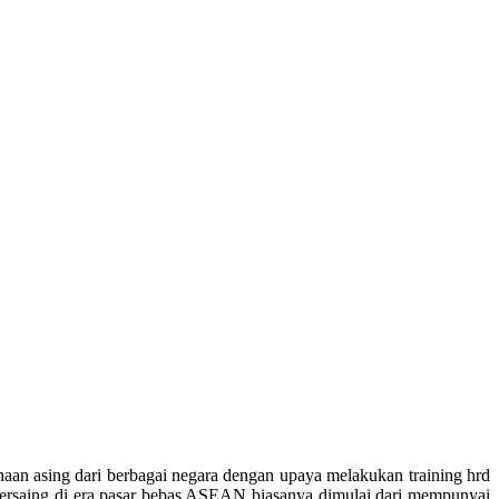
n asing dari berbagai negara dengan upaya melakukan training hrd
bersaing di era pasar bebas ASEAN biasanya dimulai dari mempunyai