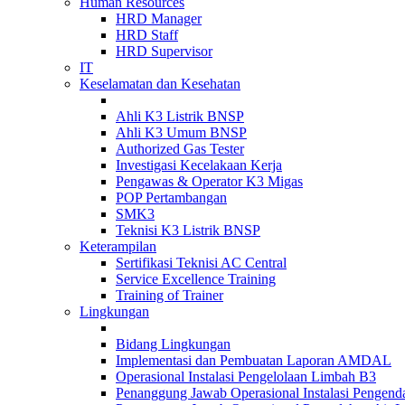
Human Resources
HRD Manager
HRD Staff
HRD Supervisor
IT
Keselamatan dan Kesehatan
Ahli K3 Listrik BNSP
Ahli K3 Umum BNSP
Authorized Gas Tester
Investigasi Kecelakaan Kerja
Pengawas & Operator K3 Migas
POP Pertambangan
SMK3
Teknisi K3 Listrik BNSP
Keterampilan
Sertifikasi Teknisi AC Central
Service Excellence Training
Training of Trainer
Lingkungan
Bidang Lingkungan
Implementasi dan Pembuatan Laporan AMDAL
Operasional Instalasi Pengelolaan Limbah B3
Penanggung Jawab Operasional Instalasi Pengend