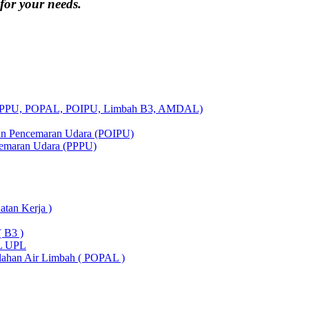
 for your needs.
A, PPPU, POPAL, POIPU, Limbah B3, AMDAL)
lian Pencemaran Udara (POIPU)
ncemaran Udara (PPPU)
tan Kerja )
 B3 )
KL UPL
olahan Air Limbah ( POPAL )