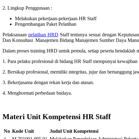
2. Lingkup Penggunaan :
Melakukan pekerjaan-pekerjaan HR Staff
Pengembangan Paket Pelatihan
Pelaksanaan
pelatihan HRD
Staff tentunya sesuai dengan Keputusa
Dan Konsultasi Manajemen Bidang Manajemen Sumber Daya Manusia. Di
Dalam proses training HRD untuk pemula, setiap peserta hendaklah m
1. Para pelaku profesional di bidang HR Staff mempunyai kewajiban
2. Bersikap profesional, memiliki integritas, jujur dan bertanggung ja
3. Bekerjasama dengan rekan kerja dan atasan.
4. Menghormati perbedaan budaya.
Materi Unit Kompetensi HR Staff
No
Kode Unit
Judul Unit Kompetensi
1
M.701001.095.01
Melakukan Pengelolaan Administrasi Pekerja