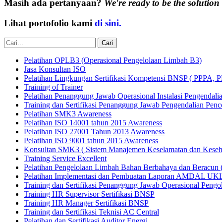
Masih ada pertanyaan?
We're ready to be the solution
Lihat portofolio kami
di sini.
Pelatihan OPLB3 (Operasional Pengelolaan Limbah B3)
Jasa Konsultan ISO
Pelatihan Lingkungan Sertifikasi Kompetensi BNSP ( PPP
Training of Trainer
Pelatihan Penanggung Jawab Operasional Instalasi Pengenda
Training dan Sertifikasi Penanggung Jawab Pengendalian Pe
Pelatihan SMK3 Awareness
Pelatihan ISO 14001 tahun 2015 Awareness
Pelatihan ISO 27001 Tahun 2013 Awareness
Pelatihan ISO 9001 tahun 2015 Awareness
Konsultan SMK3 ( Sistem Manajemen Keselamatan dan Keseha
Training Service Excellent
Pelatihan Pengelolaan Limbah Bahan Berbahaya dan Beracun (
Pelatihan Implementasi dan Pembuatan Laporan AMDAL U
Training dan Sertifikasi Penanggung Jawab Operasional Peng
Training HR Supervisor Sertifikasi BNSP
Training HR Manager Sertifikasi BNSP
Training dan Sertifikasi Teknisi AC Central
Pelatihan dan Sertifikasi Auditor Energi