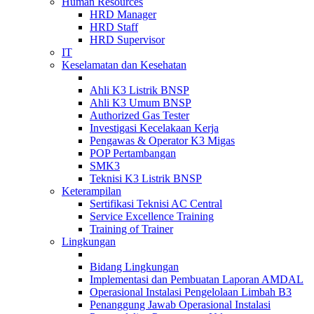
Human Resources
HRD Manager
HRD Staff
HRD Supervisor
IT
Keselamatan dan Kesehatan
Ahli K3 Listrik BNSP
Ahli K3 Umum BNSP
Authorized Gas Tester
Investigasi Kecelakaan Kerja
Pengawas & Operator K3 Migas
POP Pertambangan
SMK3
Teknisi K3 Listrik BNSP
Keterampilan
Sertifikasi Teknisi AC Central
Service Excellence Training
Training of Trainer
Lingkungan
Bidang Lingkungan
Implementasi dan Pembuatan Laporan AMDAL
Operasional Instalasi Pengelolaan Limbah B3
Penanggung Jawab Operasional Instalasi