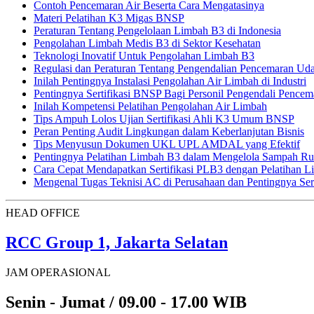
Contoh Pencemaran Air Beserta Cara Mengatasinya
Materi Pelatihan K3 Migas BNSP
Peraturan Tentang Pengelolaan Limbah B3 di Indonesia
Pengolahan Limbah Medis B3 di Sektor Kesehatan
Teknologi Inovatif Untuk Pengolahan Limbah B3
Regulasi dan Peraturan Tentang Pengendalian Pencemaran Ud
Inilah Pentingnya Instalasi Pengolahan Air Limbah di Industri
Pentingnya Sertifikasi BNSP Bagi Personil Pengendali Pencem
Inilah Kompetensi Pelatihan Pengolahan Air Limbah
Tips Ampuh Lolos Ujian Sertifikasi Ahli K3 Umum BNSP
Peran Penting Audit Lingkungan dalam Keberlanjutan Bisnis
Tips Menyusun Dokumen UKL UPL AMDAL yang Efektif
Pentingnya Pelatihan Limbah B3 dalam Mengelola Sampah Ru
Cara Cepat Mendapatkan Sertifikasi PLB3 dengan Pelatihan 
Mengenal Tugas Teknisi AC di Perusahaan dan Pentingnya Sert
HEAD OFFICE
RCC Group 1, Jakarta Selatan
JAM OPERASIONAL
Senin - Jumat / 09.00 - 17.00 WIB