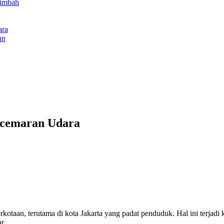
Limbah
ara
un
encemaran Udara
otaan, terutama di kota Jakarta yang padat penduduk. Hal ini terjadi 
r.