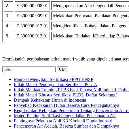
2.
E.390000.008.01
Mengoperasikan Alat Pengendali Pencema
3.
E.390000.009.01
Melakukan Perawatan Peralatan Pengenda
4.
E.390000.012.01
Mengidentifikasi Bahaya dalam Pengenda
5.
E.390000.013.01
Melakukan Tindakan K3 terhadap Bahaya
Demikianlah pembahasan terkait materi wajib yang dipelajari saat s
Manfaat Mengikuti Sertifikasi PPPU BNSP
Inilah Materi Penting dalam Sertifikasi PCUA
Inilah Manfaat Training PLB3 bagi Tenaga Ahli Industri, Dafta
Inilah Materi Khusus Sertifikasi PLB3, Daftar Sekarang!
Dampak Kebakaran Hutan di Indonesia
Penyebab Kebakaran Hutan Beserta Cara Pencegahannya
Regulasi dan Kebijakan Pemerintah Tentang Pencemaran Air di
Materi Penting Sertifikasi Pengendalian Pencemaran Air
Pentingnya Pelatihan Ahli K3 Kimia di Dunia Industri
Pencemaran Air Adalah, Beserta Sumber dan Dampaknya