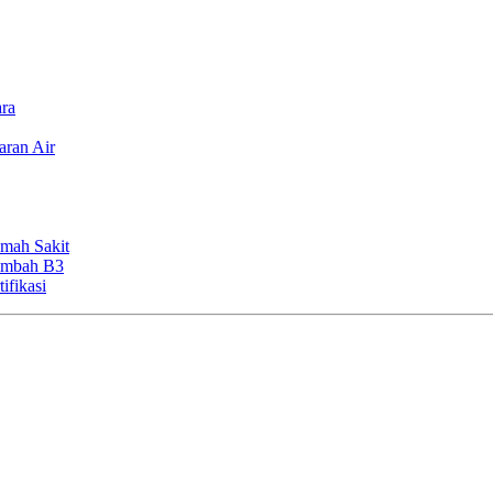
ara
aran Air
mah Sakit
Limbah B3
ifikasi