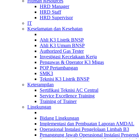
Human Resources
HRD Manager
HRD Staff
HRD Supervisor
IT
Keselamatan dan Kesehatan
Ahli K3 Listrik BNSP
Ahli K3 Umum BNSP
Authorized Gas Tester
Investigasi Kecelakaan Kerja
Pengawas & Operator K3 Migas
POP Pertambangan
SMK3
Teknisi K3 Listrik BNSP
Keterampilan
Sertifikasi Teknisi AC Central
Service Excellence Training
Training of Trainer
Lingkungan
Bidang Lingkungan
Implementasi dan Pembuatan Laporan AMDAL
Operasional Instalasi Pengelolaan Limbah B3
Penanggung Jawab Operasional Instalasi Pengend