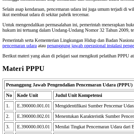
Selain asap kendaraan, pencemaran udara ini juga umum terjadi di wil
ikut membuat udara di sekitar pabrik tercemar.
Untuk mengendalikan permasalahan ini, pemerintah menerapkan hukuma
hukum ini tertuang dalam Undang-Undang Nomor 32 Tahun 2009, ten
Pemerintah serta Kementerian Lingkungan Hidup dan Badan Nasional S
pencemaran udara
atau
penanggung jawab operasional instalasi peng
Berikut materi yang akan di pelajari saat mengikuti pelatihan PPP
Materi PPPU
Penanggung Jawab Pengendalian Pencemaran Udara (PPPU)
No
Kode Unit
Judul Unit Kompetensi
1.
E.390000.001.01
Mengidentifikasi Sumber Pencemar Udara
2.
E.390000.002.01
Menentukan Karakteristik Sumber Pencem
3.
E.390000.003.01
Menilai Tingkat Pencemaran Udara dari E