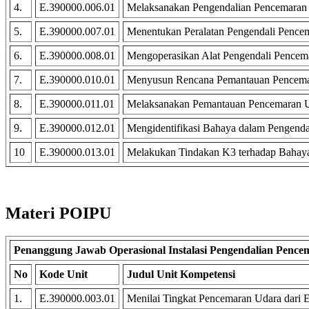
4.
E.390000.006.01
Melaksanakan Pengendalian Pencemaran 
5.
E.390000.007.01
Menentukan Peralatan Pengendali Pencem
6.
E.390000.008.01
Mengoperasikan Alat Pengendali Pencema
7.
E.390000.010.01
Menyusun Rencana Pemantauan Pencemar
8.
E.390000.011.01
Melaksanakan Pemantauan Pencemaran Ud
9.
E.390000.012.01
Mengidentifikasi Bahaya dalam Pengenda
10
E.390000.013.01
Melakukan Tindakan K3 terhadap Bahaya
Materi POIPU
Penanggung Jawab Operasional Instalasi Pengendalian Penc
No
Kode Unit
Judul Unit Kompetensi
1.
E.390000.003.01
Menilai Tingkat Pencemaran Udara dari E