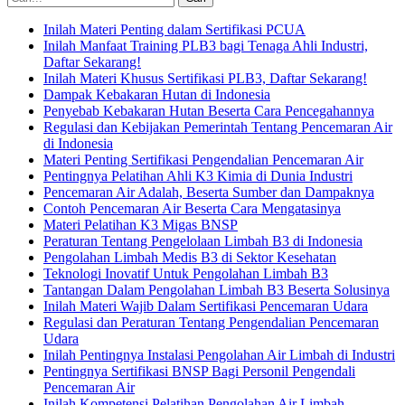
Inilah Materi Penting dalam Sertifikasi PCUA
Inilah Manfaat Training PLB3 bagi Tenaga Ahli Industri,
Daftar Sekarang!
Inilah Materi Khusus Sertifikasi PLB3, Daftar Sekarang!
Dampak Kebakaran Hutan di Indonesia
Penyebab Kebakaran Hutan Beserta Cara Pencegahannya
Regulasi dan Kebijakan Pemerintah Tentang Pencemaran Air
di Indonesia
Materi Penting Sertifikasi Pengendalian Pencemaran Air
Pentingnya Pelatihan Ahli K3 Kimia di Dunia Industri
Pencemaran Air Adalah, Beserta Sumber dan Dampaknya
Contoh Pencemaran Air Beserta Cara Mengatasinya
Materi Pelatihan K3 Migas BNSP
Peraturan Tentang Pengelolaan Limbah B3 di Indonesia
Pengolahan Limbah Medis B3 di Sektor Kesehatan
Teknologi Inovatif Untuk Pengolahan Limbah B3
Tantangan Dalam Pengolahan Limbah B3 Beserta Solusinya
Inilah Materi Wajib Dalam Sertifikasi Pencemaran Udara
Regulasi dan Peraturan Tentang Pengendalian Pencemaran
Udara
Inilah Pentingnya Instalasi Pengolahan Air Limbah di Industri
Pentingnya Sertifikasi BNSP Bagi Personil Pengendali
Pencemaran Air
Inilah Kompetensi Pelatihan Pengolahan Air Limbah