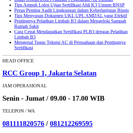
Tips Ampuh Lolos Ujian Sertifikasi Ahli K3 Umum BNSP
Peran Penting Audit Lingkungan dalam Keberlanjutan Bisnis
Tips Menyusun Dokumen UKL UPL AMDAL yang Efektif
Pentingnya Pelatihan Limbah B3 dalam Mengelola Sampah
Rumah Sakit
Cara Cepat Mendapatkan Sertifikasi PLB3 dengan Pelatihan
Limbah B3
Mengenal Tugas Teknisi AC di Perusahaan dan Pentingnya
Sertifikasi
HEAD OFFICE
RCC Group 1, Jakarta Selatan
JAM OPERASIONAL
Senin - Jumat / 09.00 - 17.00 WIB
TELEPON / WA
081111820576
/
081212269595