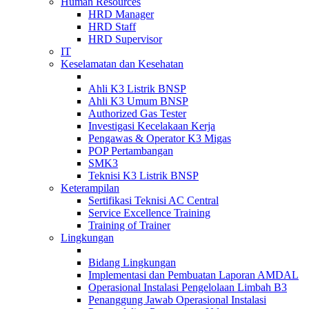
Human Resources
HRD Manager
HRD Staff
HRD Supervisor
IT
Keselamatan dan Kesehatan
Ahli K3 Listrik BNSP
Ahli K3 Umum BNSP
Authorized Gas Tester
Investigasi Kecelakaan Kerja
Pengawas & Operator K3 Migas
POP Pertambangan
SMK3
Teknisi K3 Listrik BNSP
Keterampilan
Sertifikasi Teknisi AC Central
Service Excellence Training
Training of Trainer
Lingkungan
Bidang Lingkungan
Implementasi dan Pembuatan Laporan AMDAL
Operasional Instalasi Pengelolaan Limbah B3
Penanggung Jawab Operasional Instalasi