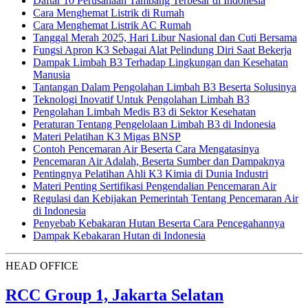
Daftar 10 Perusahaan Tambang Terbesar di Indonesia
Cara Menghemat Listrik di Rumah
Cara Menghemat Listrik AC Rumah
Tanggal Merah 2025, Hari Libur Nasional dan Cuti Bersama
Fungsi Apron K3 Sebagai Alat Pelindung Diri Saat Bekerja
Dampak Limbah B3 Terhadap Lingkungan dan Kesehatan
Manusia
Tantangan Dalam Pengolahan Limbah B3 Beserta Solusinya
Teknologi Inovatif Untuk Pengolahan Limbah B3
Pengolahan Limbah Medis B3 di Sektor Kesehatan
Peraturan Tentang Pengelolaan Limbah B3 di Indonesia
Materi Pelatihan K3 Migas BNSP
Contoh Pencemaran Air Beserta Cara Mengatasinya
Pencemaran Air Adalah, Beserta Sumber dan Dampaknya
Pentingnya Pelatihan Ahli K3 Kimia di Dunia Industri
Materi Penting Sertifikasi Pengendalian Pencemaran Air
Regulasi dan Kebijakan Pemerintah Tentang Pencemaran Air
di Indonesia
Penyebab Kebakaran Hutan Beserta Cara Pencegahannya
Dampak Kebakaran Hutan di Indonesia
HEAD OFFICE
RCC Group 1, Jakarta Selatan