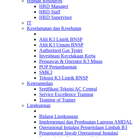
Human Resources
HRD Manager
HRD Staff
HRD Supervisor
IT
Keselamatan dan Kesehatan
Ahli K3 Listrik BNSP
Ahli K3 Umum BNSP
Authorized Gas Tester
Investigasi Kecelakaan Kerja
Pengawas & Operator K3 Migas
POP Pertambangan
SMK3
Teknisi K3 Listrik BNSP
Keterampilan
Sertifikasi Teknisi AC Central
Service Excellence Training
Training of Trainer
Lingkungan
Bidang Lingkungan
Implementasi dan Pembuatan Laporan AMDAL
Operasional Instalasi Pengelolaan Limbah B3
Penanggung Jawab Operasional Instalasi