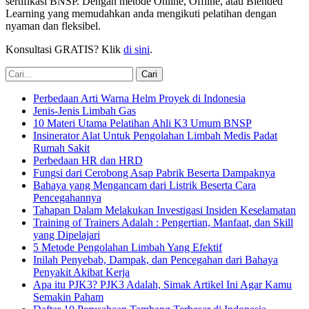
sertifikasi BNSP. Dengan metode Online, Offline, atau Blended
Learning yang memudahkan anda mengikuti pelatihan dengan
nyaman dan fleksibel.
Konsultasi GRATIS? Klik
di sini
.
Perbedaan Arti Warna Helm Proyek di Indonesia
Jenis-Jenis Limbah Gas
10 Materi Utama Pelatihan Ahli K3 Umum BNSP
Insinerator Alat Untuk Pengolahan Limbah Medis Padat
Rumah Sakit
Perbedaan HR dan HRD
Fungsi dari Cerobong Asap Pabrik Beserta Dampaknya
Bahaya yang Mengancam dari Listrik Beserta Cara
Pencegahannya
Tahapan Dalam Melakukan Investigasi Insiden Keselamatan
Training of Trainers Adalah : Pengertian, Manfaat, dan Skill
yang Dipelajari
5 Metode Pengolahan Limbah Yang Efektif
Inilah Penyebab, Dampak, dan Pencegahan dari Bahaya
Penyakit Akibat Kerja
Apa itu PJK3? PJK3 Adalah, Simak Artikel Ini Agar Kamu
Semakin Paham