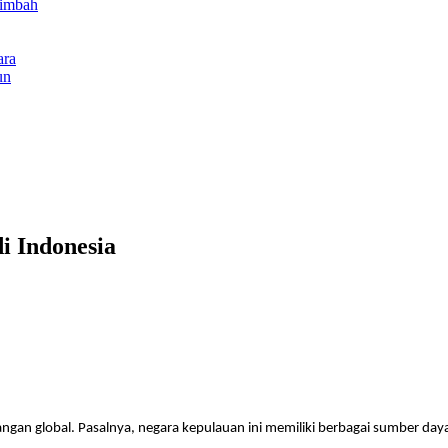
Limbah
ara
un
i Indonesia
bangan global. Pasalnya, negara kepulauan ini memiliki berbagai sumber d