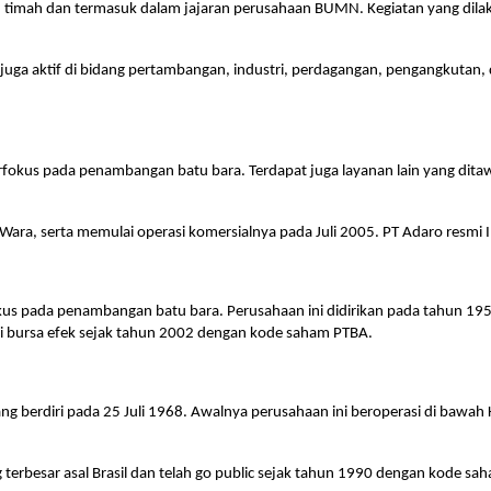
timah dan termasuk dalam jajaran perusahaan BUMN. Kegiatan yang dilak
juga aktif di bidang pertambangan, industri, perdagangan, pengangkutan, d
rfokus pada penambangan batu bara. Terdapat juga layanan lain yang ditaw
an Wara, serta memulai operasi komersialnya pada Juli 2005. PT Adaro re
s pada penambangan batu bara. Perusahaan ini didirikan pada tahun 195
di bursa efek sejak tahun 2002 dengan kode saham PTBA.
g berdiri pada 25 Juli 1968. Awalnya perusahaan ini beroperasi di bawa
 terbesar asal Brasil dan telah go public sejak tahun 1990 dengan kode sa