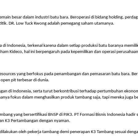
emain besar dalam industri batu bara. Beroperasi di bidang holding, perd
u titik. DR. Low Tuck Kwong adalah pemegang saham utamanya.
 di Indonesia, terkenal karena dalam setiap produksi batu baranya memilik
saham Kideco, hal ini berpengaruh pada kepemilikan dan operasi perusaha
sources yang berfokus pada penambangan dan pemasaran batu bara. Berloka
pen pit terbesar di dunia.
angan di Indonesia, serta turut berkontribusi terhadap pertumbuhan ekono
anya fokus dalam menghasilkan produk tambang saja, tapi mereka juga be
mbang yang bersertifikasi BNSP di PJK3. PT Formasi Bisnis Indonesia hadi
tihan K3 Pertambangan dengan nyaman.
dilakukan oleh pekerja tambang demi penerapan K3 Tambang sesuai denga