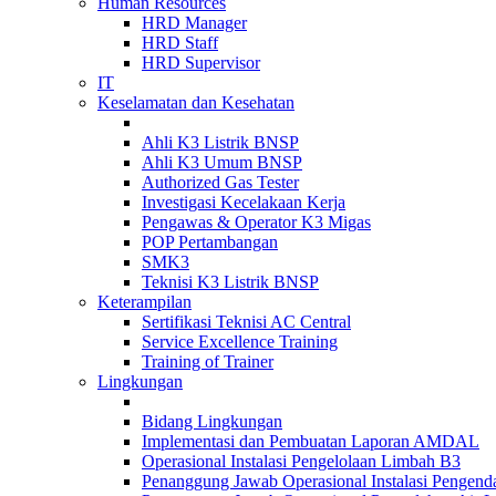
Human Resources
HRD Manager
HRD Staff
HRD Supervisor
IT
Keselamatan dan Kesehatan
Ahli K3 Listrik BNSP
Ahli K3 Umum BNSP
Authorized Gas Tester
Investigasi Kecelakaan Kerja
Pengawas & Operator K3 Migas
POP Pertambangan
SMK3
Teknisi K3 Listrik BNSP
Keterampilan
Sertifikasi Teknisi AC Central
Service Excellence Training
Training of Trainer
Lingkungan
Bidang Lingkungan
Implementasi dan Pembuatan Laporan AMDAL
Operasional Instalasi Pengelolaan Limbah B3
Penanggung Jawab Operasional Instalasi Pengend