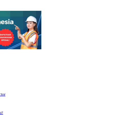
ctor
i!