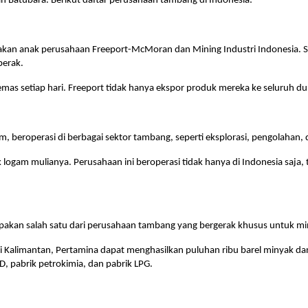
dan Batubara. Berikut daftar perusahaan tambang di Indonesia:
pakan anak perusahaan Freeport-McMoran dan Mining Industri Indonesia. S
perak.
mas setiap hari. Freeport tidak hanya ekspor produk mereka ke seluruh du
beroperasi di berbagai sektor tambang, seperti eksplorasi, pengolahan,
gam mulianya. Perusahaan ini beroperasi tidak hanya di Indonesia saja, tet
upakan salah satu dari perusahaan tambang yang bergerak khusus untuk mi
i Kalimantan, Pertamina dapat menghasilkan puluhan ribu barel minyak dan 
D, pabrik petrokimia, dan pabrik LPG.