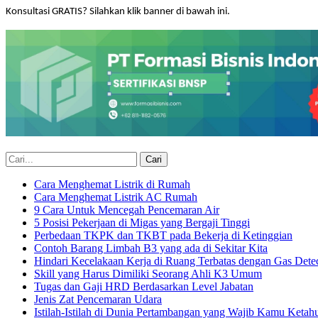
Konsultasi GRATIS? Silahkan klik banner di bawah ini.
Cara Menghemat Listrik di Rumah
Cara Menghemat Listrik AC Rumah
9 Cara Untuk Mencegah Pencemaran Air
5 Posisi Pekerjaan di Migas yang Bergaji Tinggi
Perbedaan TKPK dan TKBT pada Bekerja di Ketinggian
Contoh Barang Limbah B3 yang ada di Sekitar Kita
Hindari Kecelakaan Kerja di Ruang Terbatas dengan Gas Dete
Skill yang Harus Dimiliki Seorang Ahli K3 Umum
Tugas dan Gaji HRD Berdasarkan Level Jabatan
Jenis Zat Pencemaran Udara
Istilah-Istilah di Dunia Pertambangan yang Wajib Kamu Ketahu