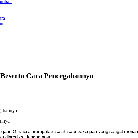
Limbah
ara
un
e Beserta Cara Pencegahannya
egahannya
aan Offshore merupakan salah satu pekerjaan yang sangat menantang
a diprediksi dengan pasti.