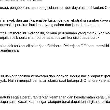
lorasi, pengeboran, atau pengelolaan sumber daya alam di lautan. C
tri minyak dan gas, karena berkaitan dengan ekstraksi sumber daya a
erasi di perairan laut lepas yang dalam dan jauh dari daratan.
itas Offshore ini. Karena itu, semua perusahaan yang melakukan k
berjalan baik serta mampu bertahan dalam kondisi cuaca buruk.
ing, tak terkecuali pekerjaan Offshore. Pekerjaan Offshore memiliki
ncegahannya.
ki risiko terjadinya kebakaran dan ledakan, kedua hal ini dapat terj
ak. Hal ini menjadi perhatian utama saat bekerja di Offshore kar
ematuhi segala peraturan terkait keamanan dan keselamatan kerja. Jik
iapa saja. Kecelakaan ringan ataupun berat dapat terjadi jika kita t