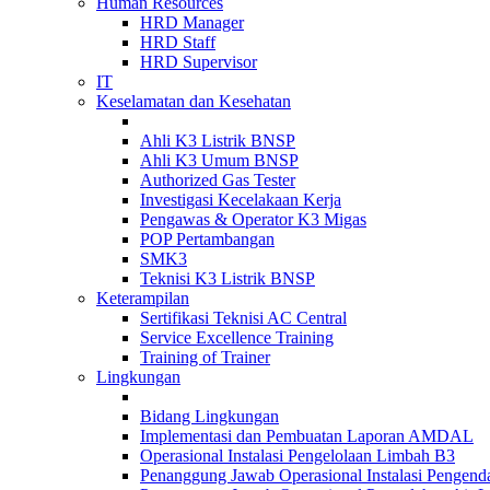
Human Resources
HRD Manager
HRD Staff
HRD Supervisor
IT
Keselamatan dan Kesehatan
Ahli K3 Listrik BNSP
Ahli K3 Umum BNSP
Authorized Gas Tester
Investigasi Kecelakaan Kerja
Pengawas & Operator K3 Migas
POP Pertambangan
SMK3
Teknisi K3 Listrik BNSP
Keterampilan
Sertifikasi Teknisi AC Central
Service Excellence Training
Training of Trainer
Lingkungan
Bidang Lingkungan
Implementasi dan Pembuatan Laporan AMDAL
Operasional Instalasi Pengelolaan Limbah B3
Penanggung Jawab Operasional Instalasi Pengend