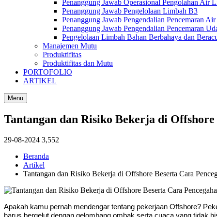
Penanggung Jawab Operasional Pengolahan Air 
Penanggung Jawab Pengelolaan Limbah B3
Penanggung Jawab Pengendalian Pencemaran Air
Penanggung Jawab Pengendalian Pencemaran Ud
Pengelolaan Limbah Bahan Berbahaya dan Berac
Manajemen Mutu
Produktifitas
Produktifitas dan Mutu
PORTOFOLIO
ARTIKEL
Menu
Tantangan dan Risiko Bekerja di Offshor
29-08-2024
3,552
Beranda
Artikel
Tantangan dan Risiko Bekerja di Offshore Beserta Cara Penc
Apakah kamu pernah mendengar tentang pekerjaan Offshore? Pekerj
harus bergelut dengan gelombang ombak serta cuaca yang tidak bis