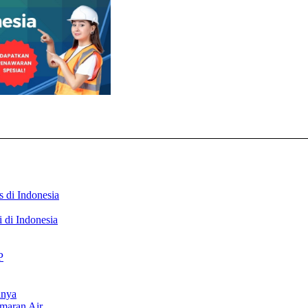
s di Indonesia
 di Indonesia
P
anya
emaran Air