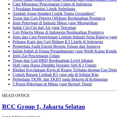
Cara Mengatasi Pencemaran Udara di Indonesia
5 Peralatan Instalasi Listrik Sederhana
Apakah Aman Instalasi Listrik Tanpa Grounding?
Tugas dan Gaji Pekerja Offshore Berdasarkan Posisinya
Jenis Pekerjaan di Industri Migas yang Menjanjikan
Inilah Ciri-Ciri dari Air yang Tercemar
Gaji Pekerja Migas di Indonesia Berdasarkan Posisinya
Jenis dan Cara Pengelolaan Limbah Industri Serta Bahaya yan
Peluang Karir dan Gaji Bidang K3 Listrik di Indonesia
Pengertian Audit Energi Beserta Tujuan dan Jenisnya
Istilah-Istilah di Dunia Pertambangan yang Wajib Kamu Ketahu
Jenis Zat Pencemaran Udara
Tugas dan Gaji HRD Berdasarkan Level Jabatan
Skill yang Harus Dimiliki Seorang Ahli K3 Umum
Hindari Kecelakaan Kerja di Ruang Terbatas dengan Gas Dete
Contoh Barang Limbah B3 yang ada di Sekitar Kita
Perbedaan TKPK dan TKBT pada Bekerja di Ketinggian
5 Posisi Pekerjaan di Migas yang Bergaji Tinggi
HEAD OFFICE
RCC Group 1, Jakarta Selatan