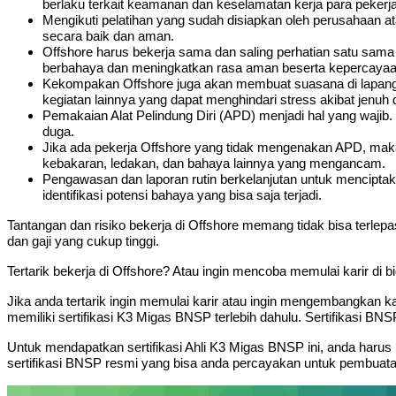
berlaku terkait keamanan dan keselamatan kerja para pekerja
Mengikuti pelatihan yang sudah disiapkan oleh perusahaan at
secara baik dan aman.
Offshore harus bekerja sama dan saling perhatian satu sama
berbahaya dan meningkatkan rasa aman beserta kepercayaa
Kekompakan Offshore juga akan membuat suasana di lapangan
kegiatan lainnya yang dapat menghindari stress akibat jenuh d
Pemakaian Alat Pelindung Diri (APD) menjadi hal yang wajib. Se
duga.
Jika ada pekerja Offshore yang tidak mengenakan APD, maka t
kebakaran, ledakan, dan bahaya lainnya yang mengancam.
Pengawasan dan laporan rutin berkelanjutan untuk mencipta
identifikasi potensi bahaya yang bisa saja terjadi.
Tantangan dan risiko bekerja di Offshore memang tidak bisa terlep
dan gaji yang cukup tinggi.
Tertarik bekerja di Offshore? Atau ingin mencoba memulai karir di 
Jika anda tertarik ingin memulai karir atau ingin mengembangkan ka
memiliki sertifikasi K3 Migas BNSP terlebih dahulu. Sertifikasi BN
Untuk mendapatkan sertifikasi Ahli K3 Migas BNSP ini, anda harus
sertifikasi BNSP resmi yang bisa anda percayakan untuk pembuata