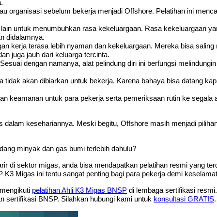
.
au organisasi sebelum bekerja menjadi Offshore. Pelatihan ini menca
 lain untuk menumbuhkan rasa kekeluargaan. Rasa kekeluargaan yang 
n didalamnya.
 kerja terasa lebih nyaman dan kekeluargaan. Mereka bisa saling 
an juga jauh dari keluarga tercinta.
suai dengan namanya, alat pelindung diri ini berfungsi melindungin di
idak akan dibiarkan untuk bekerja. Karena bahaya bisa datang kapan
kan keamanan untuk para pekerja serta pemeriksaan rutin ke segala
as dalam kesehariannya. Meski begitu, Offshore masih menjadi piliha
bidang minyak dan gas bumi terlebih dahulu?
rir di sektor migas, anda bisa mendapatkan pelatihan resmi yang ter
SP K3 Migas ini tentu sangat penting bagi para pekerja demi keselama
 mengikuti
pelatihan Ahli K3 Migas BNSP
di lembaga sertifikasi resmi
n sertifikasi BNSP. Silahkan hubungi kami untuk
konsultasi GRATIS
.