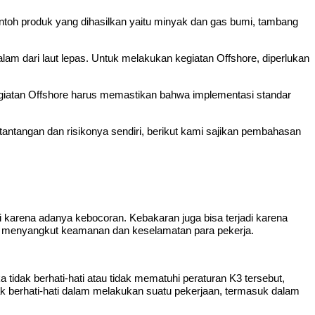
ontoh produk yang dihasilkan yaitu minyak dan gas bumi, tambang
lam dari laut lepas. Untuk melakukan kegiatan Offshore, diperlukan
egiatan Offshore harus memastikan bahwa implementasi standar
 tantangan dan risikonya sendiri, berikut kami sajikan pembahasan
adi karena adanya kebocoran. Kebakaran juga bisa terjadi karena
ena menyangkut keamanan dan keselamatan para pekerja.
a tidak berhati-hati atau tidak mematuhi peraturan K3 tersebut,
idak berhati-hati dalam melakukan suatu pekerjaan, termasuk dalam