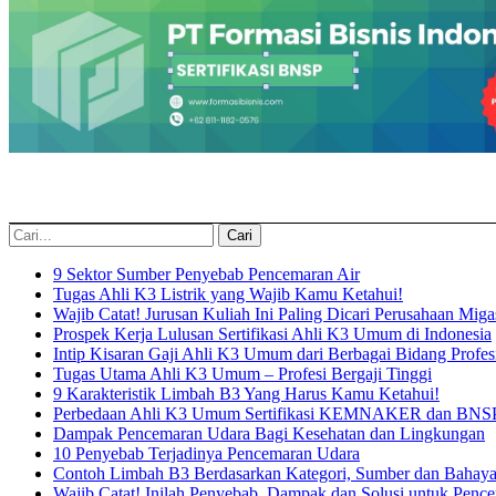
9 Sektor Sumber Penyebab Pencemaran Air
Tugas Ahli K3 Listrik yang Wajib Kamu Ketahui!
Wajib Catat! Jurusan Kuliah Ini Paling Dicari Perusahaan Miga
Prospek Kerja Lulusan Sertifikasi Ahli K3 Umum di Indonesia
Intip Kisaran Gaji Ahli K3 Umum dari Berbagai Bidang Profesi
Tugas Utama Ahli K3 Umum – Profesi Bergaji Tinggi
9 Karakteristik Limbah B3 Yang Harus Kamu Ketahui!
Perbedaan Ahli K3 Umum Sertifikasi KEMNAKER dan BNS
Dampak Pencemaran Udara Bagi Kesehatan dan Lingkungan
10 Penyebab Terjadinya Pencemaran Udara
Contoh Limbah B3 Berdasarkan Kategori, Sumber dan Bahay
Wajib Catat! Inilah Penyebab, Dampak dan Solusi untuk Penc