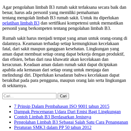
Agar pengolahan limbah B3 rumah sakit terlaksana secara baik dan
benar, harus ada personil yang memiliki pemahaman
tentang mengolah limbah B3 rumah sakit. Untuk itu diperlukan
pelatihan limbah B3
dan sertifikasi kompetensi untuk memastikan
personil yang berkompeten tentang pengolahan limbah B3.
Rumah sakit harus menjadi tempat yang aman untuk orang-orang di
dalamnya. Keamanan terhadap setiap kemungkinan kecelakaan
fatal, dari sakit maupun gangguan kesehatan. Lingkungan yang
aman dapat membuat setiap orang dapat bekerja dengan produktif,
dan efisien, bebas dari rasa khawatir akan kecelakaan dan
keracunan. Keadaan aman dalam rumah sakit dapat diciptakan
apabila ada kemauan dari setiap orang untuk menjaga dan
melindungi diri. Diperlukan kesadaran bahwa kecelakaan dapat
berakibat pada para pengguna, maupun orang lain serta lingkungan
di sekitarnya.
7 Prinsip Dalam Pembahasan ISO 9001 tahun 2015
Dampak Pencemaran Udara Dari Emisi Bagi Lingkungan
Contoh Limbah B3 Berdasarkan Jenisnya
Pengolahan Limbah B3 Sebagai Salah Satu Cara Penanganan
Peraturan SMK3 dalam PP 50 tahun 2012