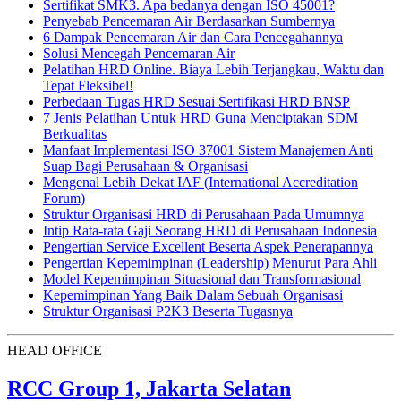
Sertifikat SMK3. Apa bedanya dengan ISO 45001?
Penyebab Pencemaran Air Berdasarkan Sumbernya
6 Dampak Pencemaran Air dan Cara Pencegahannya
Solusi Mencegah Pencemaran Air
Pelatihan HRD Online. Biaya Lebih Terjangkau, Waktu dan
Tepat Fleksibel!
Perbedaan Tugas HRD Sesuai Sertifikasi HRD BNSP
7 Jenis Pelatihan Untuk HRD Guna Menciptakan SDM
Berkualitas
Manfaat Implementasi ISO 37001 Sistem Manajemen Anti
Suap Bagi Perusahaan & Organisasi
Mengenal Lebih Dekat IAF (International Accreditation
Forum)
Struktur Organisasi HRD di Perusahaan Pada Umumnya
Intip Rata-rata Gaji Seorang HRD di Perusahaan Indonesia
Pengertian Service Excellent Beserta Aspek Penerapannya
Pengertian Kepemimpinan (Leadership) Menurut Para Ahli
Model Kepemimpinan Situasional dan Transformasional
Kepemimpinan Yang Baik Dalam Sebuah Organisasi
Struktur Organisasi P2K3 Beserta Tugasnya
HEAD OFFICE
RCC Group 1, Jakarta Selatan