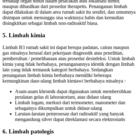
terhadap organ tubuh dalam pelacakan atau lokalisasi tumor,
maupun dihasilkan dari prosedur therapetis. Penanganan limbah
dapat dilakukan di dalam area rumah sakit itu sendiri, dan umumnya
disimpan untuk menunggu sisa waktunya habis dan kemudian
disingkirkan sebagai limbah non-radioaktif biasa.
5. Limbah kimia
Limbah B3 rumah sakit ini dapat berupa padatan, cairan maupun
gas misalnya berasal dari pekerjaan diagnostik atau penelitian,
pembersihan / pemeliharaan atau prosedur desinfeksi. Untuk limbah
kimia yang tidak berbahaya, penanganannya identik dengan limbah
lain yang tidak termasuk kategori berbahaya. Sedangkan
penanganan limbah kimia berbahaya memiliki beberapa
kemungkinan daur-ulang limbah kimiawi berbahaya misalnya :
Asam-asam khromik dapat digunakan untuk membersihkan
peralatan gelas di laboratorium, atau didaur ulang
Limbah logam, merkuri dari termometer, manometer dan
sebagainya dikumpulkan untuk didaur-ulang
Larutan-larutan pemrosesan dari radioaktif yang banyak
mengandung silver dapat direklamasi secara elektrostatis
6. Limbah patologis