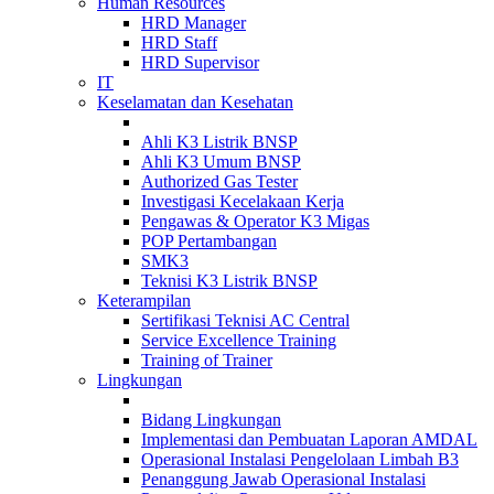
Human Resources
HRD Manager
HRD Staff
HRD Supervisor
IT
Keselamatan dan Kesehatan
Ahli K3 Listrik BNSP
Ahli K3 Umum BNSP
Authorized Gas Tester
Investigasi Kecelakaan Kerja
Pengawas & Operator K3 Migas
POP Pertambangan
SMK3
Teknisi K3 Listrik BNSP
Keterampilan
Sertifikasi Teknisi AC Central
Service Excellence Training
Training of Trainer
Lingkungan
Bidang Lingkungan
Implementasi dan Pembuatan Laporan AMDAL
Operasional Instalasi Pengelolaan Limbah B3
Penanggung Jawab Operasional Instalasi