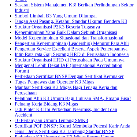
Sasaran Sistem Manajemen K3! Berikan Perlindungan Sektor
Industri
Simbol Limbah B3 Yang Umum Dijumpai
Jangan Asal Pasang, Ketahui Standar Ukuran Bendera K3
Struktur Organisasi P2K3 Beserta Tugasnya
Kepemimpinan Yang Baik Dalam Sebuah Organisasi
Model Kepemimpinan Situasional dan Transformasional
Pengertian Kepemimpinan (Leadership) Menurut Para Ahli
Pengertian Service Excellent Beserta Aspek Penerapannya
Intip Rata-rata Gaji Seorang HRD di Perusahaan Indonesia
Struktur Organisasi HRD di Perusahaan Pada Umumnya
Mengenal Lebih Dekat IAF (International Accreditation
Forum)
Perbedaan Sertifikat BNSP Dengan Sertifikat Kemnaker
Tugas Pengawas dan Operator K3 Migas
Manfaat Sertifikasi K3 Migas Bagi Tenaga Kerja dan
Perusahaan
Pelatihan Ahli K3 Umum Bagi Lulusan SMA, Emang Bisa?
Peluang Kerja Bidang K3 Migas
Jadi Pinter K3! Ini Perbedaan Nearmiss, Incident dan
Accident
10 Pertanyaan Umum Tentang SMK3
Sertifikat POP BNSP : Kunci Membuka Potensi Karir Anda
Jenis - Jenis Sertifikasi K3 Tambang Standar BNSP
Perbedaan K3 Umum dan K3 Migas Secara Umum