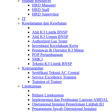
Human Resources
HRD Manager
HRD Staff
HRD Supervisor
IT
Keselamatan dan Kesehatan
Ahli K3 Listrik BNSP
Ahli K3 Umum BNSP
Authorized Gas Tester
Investigasi Kecelakaan Kerja
Pengawas & Operator K3 Migas
POP Pertambangan
SMK3
Teknisi K3 Listrik BNSP
Keterampilan
Sertifikasi Teknisi AC Central
Service Excellence Training
Training of Trainer
Lingkungan
Bidang Lingkungan
Implementasi dan Pembuatan Laporan AMDAL
Operasional Instalasi Pengelolaan Limbah B3
Penanggung Jawab Operasional Instalasi